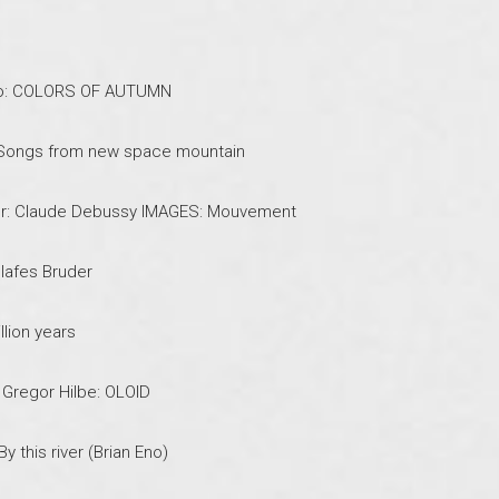
io: COLORS OF AUTUMN
: Songs from new space mountain
ler: Claude Debussy IMAGES: Mouvement
lafes Bruder
llion years
 Gregor Hilbe: OLOID
y this river (Brian Eno)