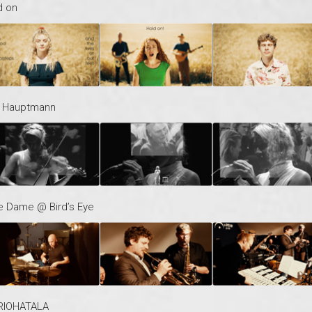
d on
r: Hauptmann
e Dame @ Bird’s Eye
TRIOHATALA