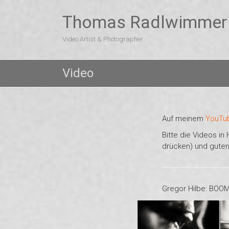
Skip
to
Thomas Radlwimmer
content
Video Artist & Photographer
Video
Auf meinem
YouTu
Bitte die Videos in
drücken) und gute
Gregor Hilbe: BOO