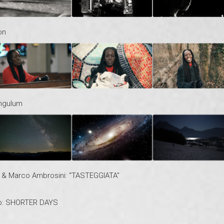
on
angulum
r & Marco Ambrosini: “TASTEGGIATA”
io: SHORTER DAYS